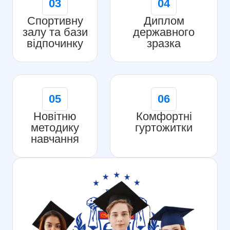
03
04
Спортивну
Диплом
залу та бази
державного
відпочинку
зразка
05
06
Новітню
Комфортні
методику
гуртожитки
навчання