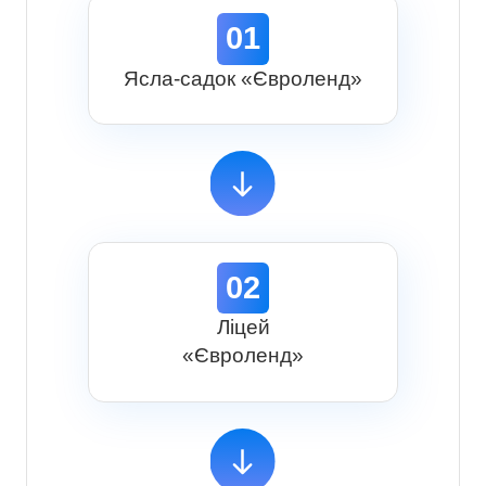
01
Ясла-садок «Євроленд»
02
Ліцей
«Євроленд»