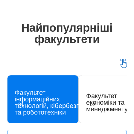
Найпопулярніші
факультети
Факультет
Факультет
інформаційних
економіки та
01
02
технологій, кібербезпеки
менеджменту
та робототехніки