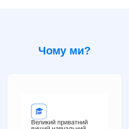
Чому ми?
Великий приватний
вищий навчальний